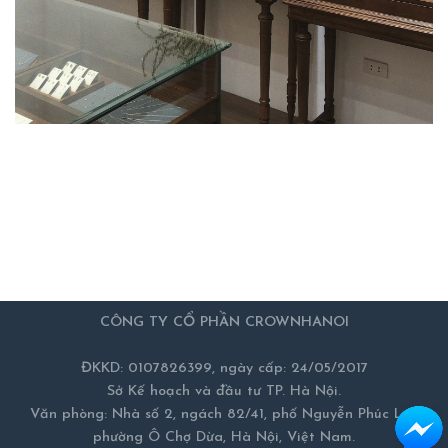
CÔNG TY CỔ PHẦN CROWNHANOI
ĐKKD: 0107826399, ngày cấp: 24/05/2017
Sở Kế hoạch và đầu tư TP. Hà Nội.
Văn phòng: Nhà số 2, ngách 82/41, phố Nguyễn Phúc Lai,
phường Ô Chợ Dừa, Hà Nội, Việt Nam.