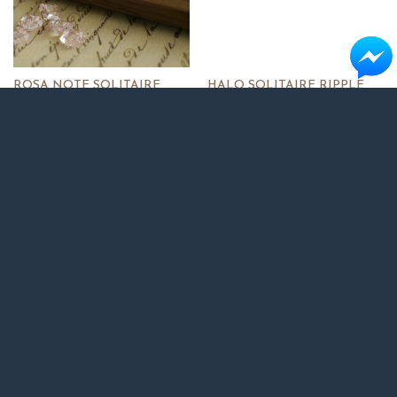
ROSA NOTE SOLITAIRE
HALO SOLITAIRE RIPPLE
RING
LIGHT RING
14,890,000
VND
17,610,000
VND
WHISPER BRANCH
WINDLEAF SOLITAIRE RING
SOLITAIRE RING
13,020,000
VND
13,020,000
VND