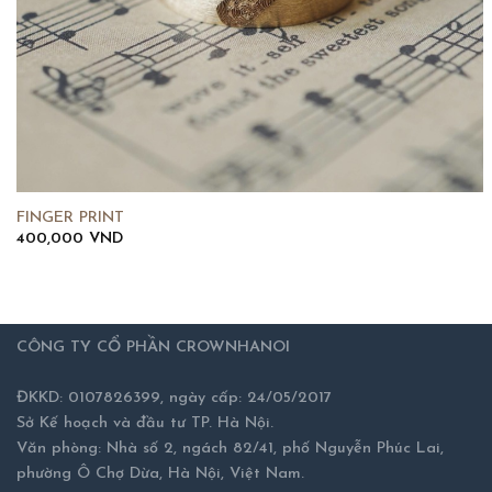
FINGER PRINT
400,000
VND
CÔNG TY CỔ PHẦN CROWNHANOI
ĐKKD: 0107826399, ngày cấp: 24/05/2017
Sở Kế hoạch và đầu tư TP. Hà Nội.
Văn phòng: Nhà số 2, ngách 82/41, phố Nguyễn Phúc Lai,
phường Ô Chợ Dừa, Hà Nội, Việt Nam.