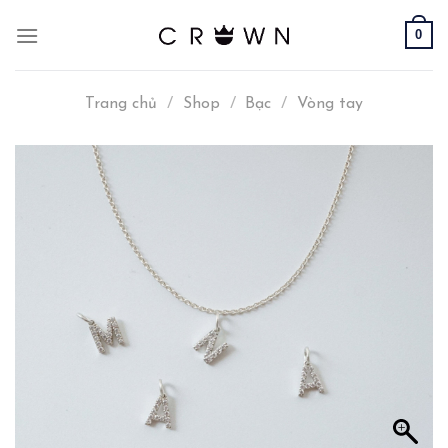
Skip
0
to
content
Trang chủ
/
Shop
/
Bạc
/
Vòng tay