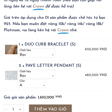
10 ngày kể từ ngày thanh toán
(nếu bạn cần gấp vui
lòng liên hệ với
Crown
để được hỗ trợ)
Giá trên áp dụng cho 01 sản phẩm được chế tác từ bạc
925. Nếu bạn muốn đặt vàng 10k/ vàng 14k/ vàng 18k/
Platinum, vui lòng liên hệ với
Crown
nhé.
1 × DUO CURB BRACELET (S)
650,000
VND
Chất liệu
2 × PAVE LETTER PENDANT (S)
Chất liệu
480,000
VND
Chữ
VND
Giá gói sản phẩm:
1,610,000
PAVE LETTER - DUO CURB BRACELET (S) số lượng
THÊM VÀO GIỎ