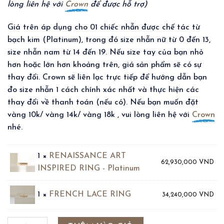
lòng liên hệ với
Crown
để được hỗ trợ)
Giá trên áp dụng cho 01 chiếc nhẫn được chế tác từ
bạch kim (Platinum), trong đó size nhẫn nữ từ 0 đến 13,
size nhẫn nam từ 14 đến 19. Nếu size tay của bạn nhỏ
hơn hoặc lớn hơn khoảng trên, giá sản phẩm sẽ có sự
thay đổi. Crown sẽ liên lạc trực tiếp để hướng dẫn bạn
đo size nhẫn 1 cách chính xác nhất và thực hiện các
thay đổi về thanh toán (nếu có). Nếu bạn muốn đặt
vàng 10k/ vàng 14k/ vàng 18k , vui lòng liên hệ với
Crown
nhé.
1 ×
RENAISSANCE ART
62,930,000
VND
INSPIRED RING - Platinum
1 ×
FRENCH LACE RING
34,240,000
VND
RENAISSANCE ART INSPIRED RING & FRENCH LACE RING (PLA