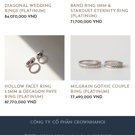
DIAGONAL WEDDING
BAND RING 3MM &
RINGS (PLATINUM)
STARDUST ETERNITY RING
(PLATINUM)
84,070,000
VND
71,700,000
VND
HOLLOW FACET RING
MILGRAIN GOTHIC COUPLE
3.5MM & DECAGON PAVE
RING (PLATINUM)
RING (PLATINUM)
77,490,000
VND
87,770,000
VND
CÔNG TY CỔ PHẦN CROWNHANOI