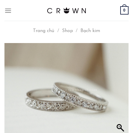
Skip
0
to
content
Trang chủ
/
Shop
/
Bạch kim