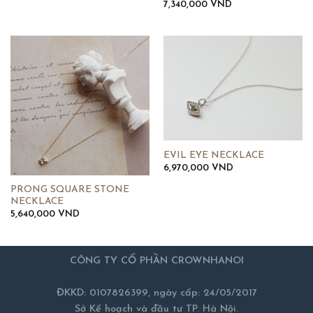
7,340,000
VND
EVIL EYE NECKLACE
6,970,000
VND
PRONG SQUARE STONE
NECKLACE
5,640,000
VND
CÔNG TY CỔ PHẦN CROWNHANOI
ĐKKD: 0107826399, ngày cấp: 24/05/2017
Sở Kế hoạch và đầu tư TP. Hà Nội.