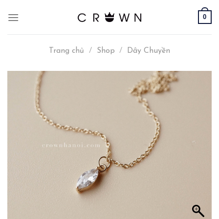
Skip
0
to
content
Trang chủ
/
Shop
/
Dây Chuyền