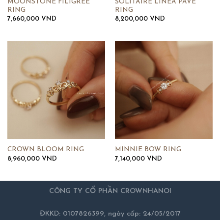
MOONSTONE FILIGREE
SOLITAIRE LINEA PAVE
RING
RING
7,660,000
VND
8,200,000
VND
CROWN BLOOM RING
MINNIE BOW RING
8,960,000
VND
7,140,000
VND
CÔNG TY CỔ PHẦN CROWNHANOI
ĐKKD: 0107826399, ngày cấp: 24/05/2017