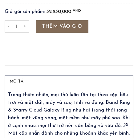
VND
Giá gói sản phẩm:
32,230,000
BAND RING 3MM & STARRY CLOUD GALAXY RING số lượng
THÊM VÀO GIỎ
MÔ TẢ
Trong thiên nhiên, mọi thứ luôn tồn tại theo cặp: bầu
trời và mặt đất, mây và sao, tĩnh và động. Band Ring
& Starry Cloud Galaxy Ring như hai trạng thái song
hành: một vững vàng, một mềm như mây phủ sao. Khi
ở cạnh nhau, mọi thứ trở nên cân bằng và vừa đủ. 💭
Một cặp nhẫn dành cho những khoảnh khắc yên bình,