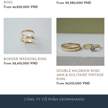
RING
From
29,380,000
VND
From
44,830,000
VND
BORDER WEDDING RING
From
26,410,000
VND
DOUBLE MILGRAIN RING
4MM & SOLITAIRE VINTAGE
RING
From
34,510,000
VND
CÔNG TY CỔ PHẦN CROWNHANOI