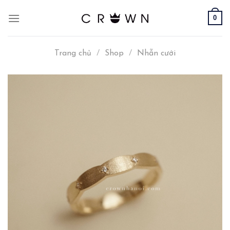
Skip
0
to
content
Trang chủ
/
Shop
/
Nhẫn cưới