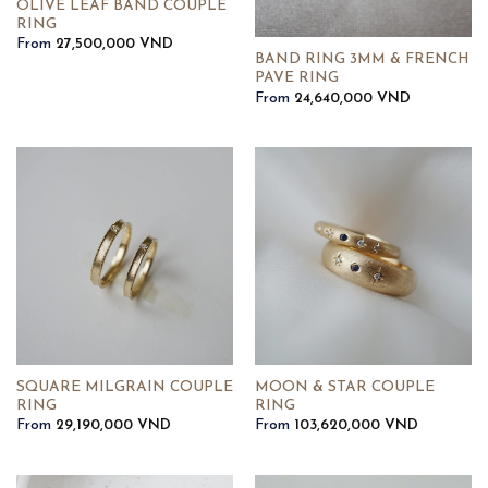
OLIVE LEAF BAND COUPLE
RING
From
27,500,000
VND
BAND RING 3MM & FRENCH
PAVE RING
From
24,640,000
VND
SQUARE MILGRAIN COUPLE
MOON & STAR COUPLE
RING
RING
From
29,190,000
VND
From
103,620,000
VND