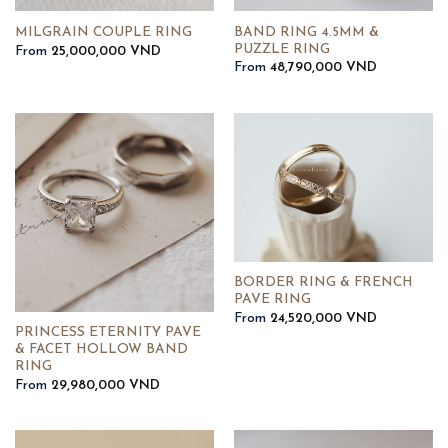
BAND RING 4.5MM &
MILGRAIN COUPLE RING
PUZZLE RING
From
25,000,000
VND
From
48,790,000
VND
BORDER RING & FRENCH
PAVE RING
From
24,520,000
VND
PRINCESS ETERNITY PAVE
& FACET HOLLOW BAND
RING
From
29,980,000
VND