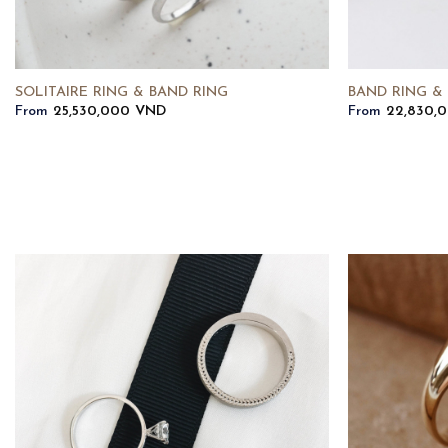
SOLITAIRE RING & BAND RING
BAND RING &
From
25,530,000
VND
From
22,830,