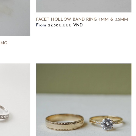
FACET HOLLOW BAND RING 4MM & 3.5MM
From
27,380,000
VND
ING