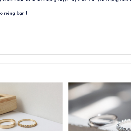
y chắc chắn là minh chứng tuyệt mỹ cho tình yêu thăng hoa 
 riêng bạn !