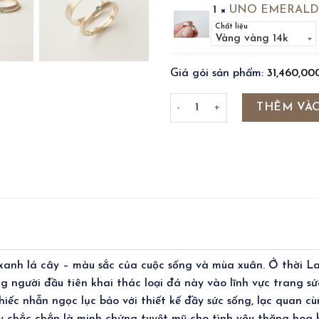
1 ×
UNO EMERALD
Chất liệu
Giá gói sản phẩm:
31,460,0
BAND RING & UNO EMERALD R
THÊM VÀO
xanh lá cây – màu sắc của cuộc sống và mùa xuân. Ở thời L
g người đầu tiên khai thác loại đá này vào lĩnh vực trang s
iếc nhẫn ngọc lục bảo với thiết kế đầy sức sống, lạc quan 