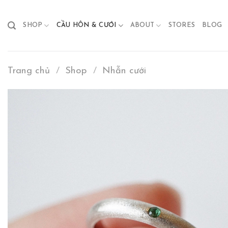
Skip
to
SHOP
CẦU HÔN & CƯỚI
ABOUT
STORES
BLOG
content
Trang chủ
/
Shop
/
Nhẫn cưới