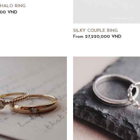
 HALO RING
000
VND
SILKY COUPLE RING
From
27,220,000
VND