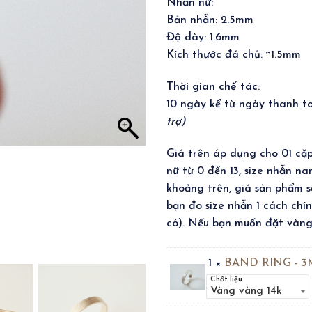
Nhẫn nữ:
Bản nhẫn: 2.5mm
Độ dày: 1.6mm
Kích thước đá chủ: ~1.5mm
Thời gian chế tác
:
10 ngày kể từ ngày thanh 
trợ)
Giá trên áp dụng cho 01 cặp
nữ từ 0 đến 13, size nhẫn n
khoảng trên, giá sản phẩm sẽ
bạn đo size nhẫn 1 cách chí
có). Nếu bạn muốn đặt vàng 
1 ×
BAND RING - 
Chất liệu