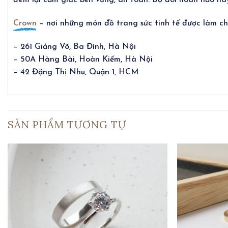
đem lại cảm giác bền vững, an toàn. Bộ đôi hoàn hảo nà
Crown
– nơi những món đồ trang sức tinh tế được làm cho
– 261 Giảng Võ, Ba Đình, Hà Nội
– 50A Hàng Bài, Hoàn Kiếm, Hà Nội
– 42 Đặng Thị Nhu, Quận 1, HCM
SẢN PHẨM TƯƠNG TỰ