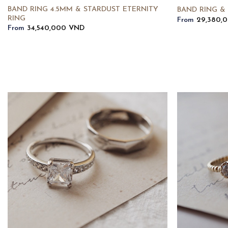
BAND RING 4.5MM & STARDUST ETERNITY
BAND RING &
RING
From
29,380,
From
34,540,000
VND