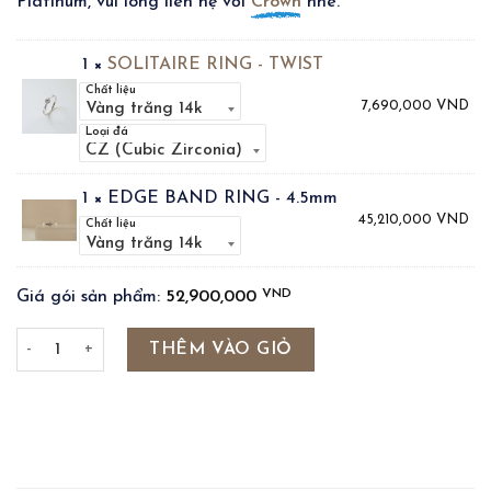
Platinum, vui lòng liên hệ với
Crown
nhé.
1 ×
SOLITAIRE RING - TWIST
Chất liệu
7,690,000
VND
Loại đá
1 × EDGE BAND RING - 4.5mm
45,210,000
VND
Chất liệu
VND
Giá gói sản phẩm:
52,900,000
EDGE BAND RING - 4.5mm & TWIST SOLITAIRE RING số lượng
THÊM VÀO GIỎ