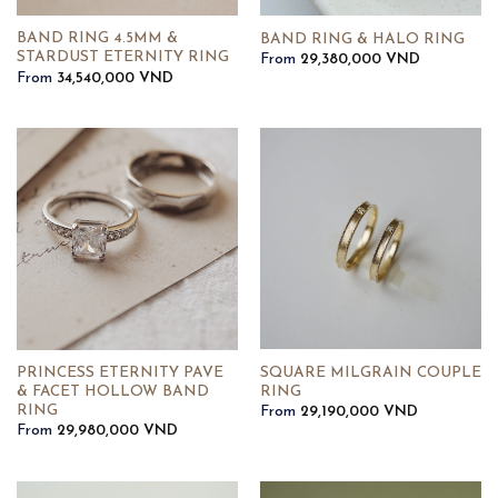
BAND RING 4.5MM &
BAND RING & HALO RING
STARDUST ETERNITY RING
From
29,380,000
VND
From
34,540,000
VND
SQUARE MILGRAIN COUPLE
PRINCESS ETERNITY PAVE
RING
& FACET HOLLOW BAND
RING
From
29,190,000
VND
From
29,980,000
VND