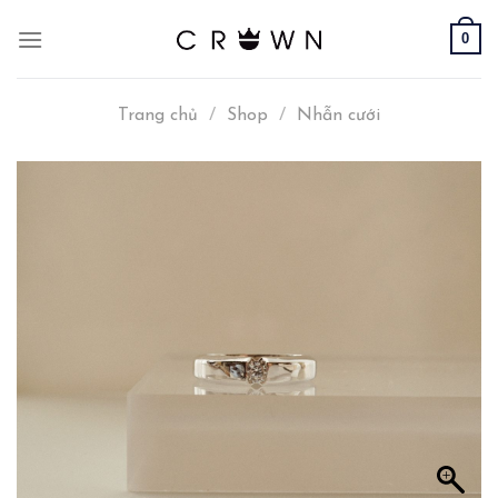
Skip
0
to
content
Trang chủ
/
Shop
/
Nhẫn cưới