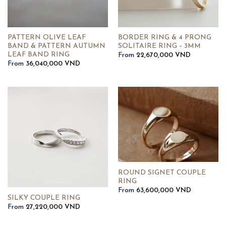
PATTERN OLIVE LEAF
BORDER RING & 4 PRONG
BAND & PATTERN AUTUMN
SOLITAIRE RING – 3MM
LEAF BAND RING
From
22,670,000
VND
From
36,040,000
VND
ROUND SIGNET COUPLE
RING
From
63,600,000
VND
SILKY COUPLE RING
From
27,220,000
VND