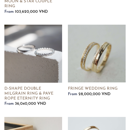
MOON & STAR COUPLE
RING
From
103,620,000
VND
D-SHAPE DOUBLE
FRINGE WEDDING RING
MILGRAIN RING & PAVE
From
28,000,000
VND
ROPE ETERNITY RING
From
36,040,000
VND