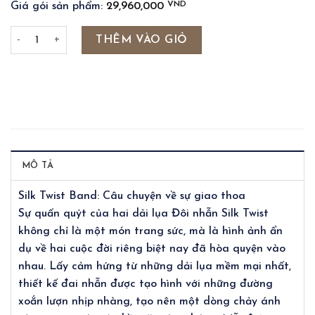
VND
Giá gói sản phẩm:
29,960,000
SILKY TWIST COUPLE BAND RING số lượng
THÊM VÀO GIỎ
MÔ TẢ
Silk Twist Band: Câu chuyện về sự giao thoa
Sự quấn quýt của hai dải lụa Đôi nhẫn Silk Twist
không chỉ là một món trang sức, mà là hình ảnh ẩn
dụ về hai cuộc đời riêng biệt nay đã hòa quyện vào
nhau. Lấy cảm hứng từ những dải lụa mềm mại nhất,
thiết kế đai nhẫn được tạo hình với những đường
xoắn lượn nhịp nhàng, tạo nên một dòng chảy ánh