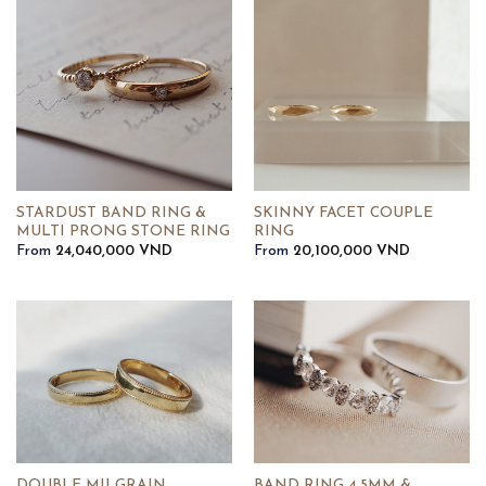
STARDUST BAND RING &
SKINNY FACET COUPLE
MULTI PRONG STONE RING
RING
From
24,040,000
VND
From
20,100,000
VND
DOUBLE MILGRAIN
BAND RING 4.5MM &