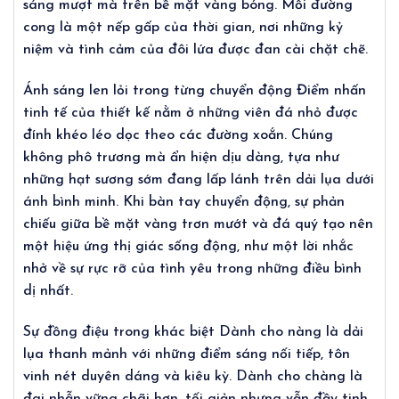
sáng mượt mà trên bề mặt vàng bóng. Mỗi đường
cong là một nếp gấp của thời gian, nơi những kỷ
niệm và tình cảm của đôi lứa được đan cài chặt chẽ.
Ánh sáng len lỏi trong từng chuyển động Điểm nhấn
tinh tế của thiết kế nằm ở những viên đá nhỏ được
đính khéo léo dọc theo các đường xoắn. Chúng
không phô trương mà ẩn hiện dịu dàng, tựa như
những hạt sương sớm đang lấp lánh trên dải lụa dưới
ánh bình minh. Khi bàn tay chuyển động, sự phản
chiếu giữa bề mặt vàng trơn mướt và đá quý tạo nên
một hiệu ứng thị giác sống động, như một lời nhắc
nhở về sự rực rỡ của tình yêu trong những điều bình
dị nhất.
Sự đồng điệu trong khác biệt Dành cho nàng là dải
lụa thanh mảnh với những điểm sáng nối tiếp, tôn
vinh nét duyên dáng và kiêu kỳ. Dành cho chàng là