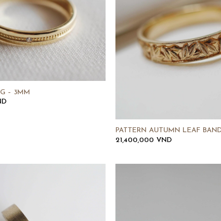
NG – 3MM
ND
PATTERN AUTUMN LEAF BAND
21,400,000
VND