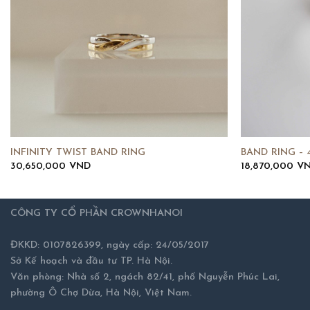
INFINITY TWIST BAND RING
BAND RING –
30,650,000
VND
18,870,000
V
CÔNG TY CỔ PHẦN CROWNHANOI
ĐKKD: 0107826399, ngày cấp: 24/05/2017
Sở Kế hoạch và đầu tư TP. Hà Nội.
Văn phòng: Nhà số 2, ngách 82/41, phố Nguyễn Phúc Lai,
phường Ô Chợ Dừa, Hà Nội, Việt Nam.