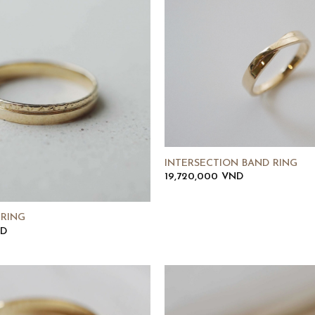
INTERSECTION BAND RING
19,720,000
VND
 RING
D