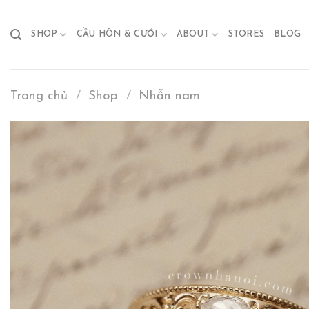
Skip
to
SHOP
CẦU HÔN & CƯỚI
ABOUT
STORES
BLOG
content
Trang chủ
/
Shop
/
Nhẫn nam