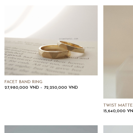
FACET BAND RING
Khoảng
27,980,000
VND
–
72,250,000
VND
giá:
từ
27,980,000 VND
đến
TWIST MATTE
72,250,000 VND
15,640,000
V