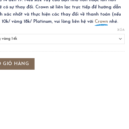
ừ 14 đến 19. Nếu size tay của bạn nhỏ hơn hoặc lớn hơn
 có sự thay đổi. Crown sẽ liên lạc trực tiếp để hướng dẫn
nh xác nhất và thực hiện các thay đổi về thanh toán (nếu
10k/ vàng 18k/ Platinum, vui lòng liên hệ với
Crown
nhé.
XÓA
ING số lượng
O GIỎ HÀNG