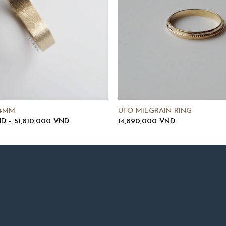
 4MM
UFO MILGRAIN RING
Khoảng
ND
–
51,810,000
VND
14,890,000
VND
giá:
từ
18,870,000 VND
đến
51,810,000 VND