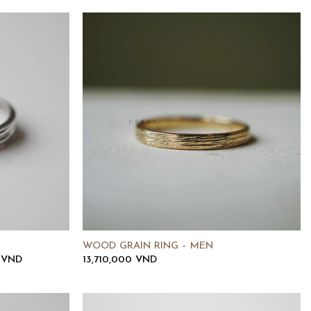
WOOD GRAIN RING – MEN
Khoảng
0
VND
13,710,000
VND
giá:
từ
33,330,000 VND
đến
85,070,000 VND