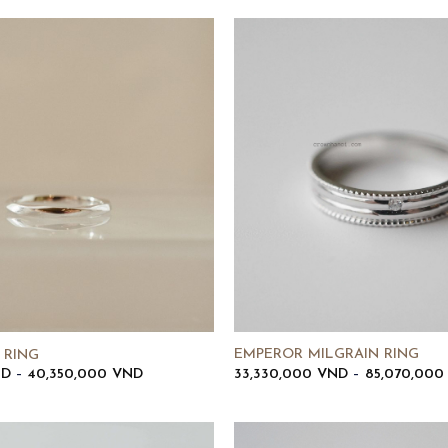
EMPEROR MILGRAIN RING
 RING
Khoảng
33,330,000
VND
–
85,070,00
ND
–
40,350,000
VND
giá:
từ
15,640,000 VND
đến
40,350,000 VND