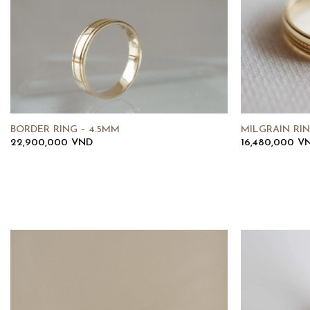
BORDER RING – 4.5MM
MILGRAIN RI
22,900,000
VND
16,480,000
V