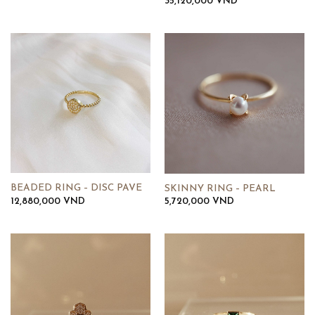
Khoảng
35,120,000
VND
giá:
từ
14,120,000 VND
đến
35,120,000 VND
BEADED RING – DISC PAVE
SKINNY RING – PEARL
12,880,000
VND
5,720,000
VND