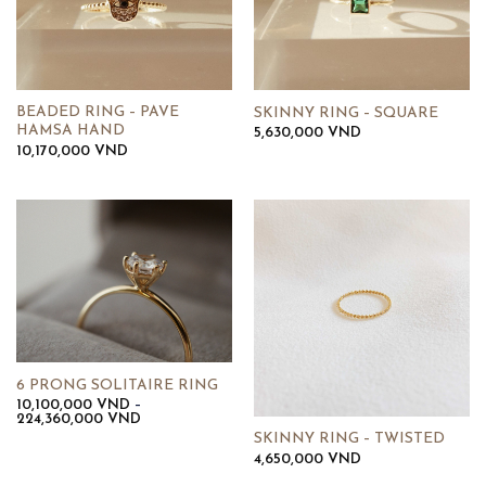
BEADED RING – PAVE
SKINNY RING – SQUARE
HAMSA HAND
5,630,000
VND
10,170,000
VND
6 PRONG SOLITAIRE RING
10,100,000
VND
–
Khoảng
224,360,000
VND
giá:
SKINNY RING – TWISTED
từ
4,650,000
VND
10,100,000 VND
đến