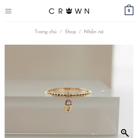
Skip
0
to
content
Trang chủ
/
Shop
/
Nhẫn nữ