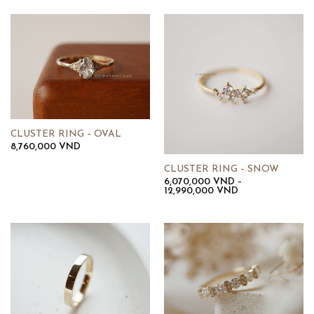
224,360,000 VND
CLUSTER RING – OVAL
8,760,000
VND
CLUSTER RING – SNOW
6,070,000
VND
–
Khoảng
12,990,000
VND
giá:
từ
6,070,000 VND
đến
12,990,000 VND