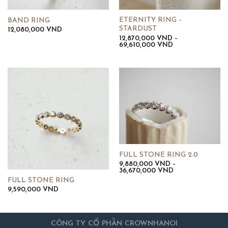
ETERNITY RING –
BAND RING
STARDUST
12,080,000
VND
12,870,000
VND
–
Khoảng
69,610,000
VND
giá:
từ
12,870,000 VND
đến
69,610,000 VND
FULL STONE RING 2.0
9,880,000
VND
–
Khoảng
36,670,000
VND
giá:
FULL STONE RING
từ
9,590,000
VND
9,880,000 VND
đến
36,670,000 VN
CÔNG TY CỔ PHẦN CROWNHANOI