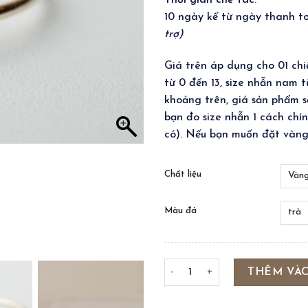
Thời gian chế tác
:
10 ngày kể từ ngày thanh 
trợ)
Giá trên áp dụng cho 01 chi
từ 0 đến 13, size nhẫn nam t
khoảng trên, giá sản phẩm sẽ
bạn đo size nhẫn 1 cách chí
có). Nếu bạn muốn đặt vàng 
Chất liệu
Màu đá
SKINNY RING - OVAL số lượng
THÊM VÀ