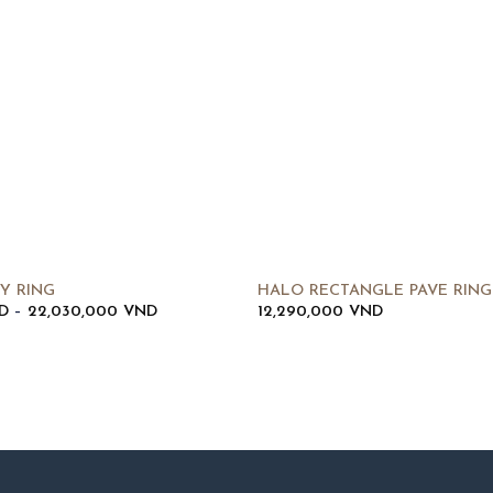
TY RING
HALO RECTANGLE PAVE RING
Khoảng
D
–
22,030,000
VND
12,290,000
VND
giá:
từ
8,230,000 VND
đến
22,030,000 VND