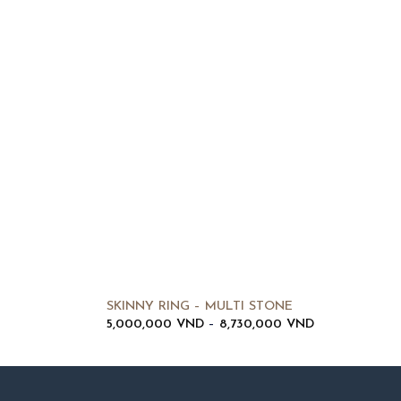
SKINNY RING – MULTI STONE
Khoảng
5,000,000
VND
–
8,730,000
VND
giá:
từ
5,000,000 V
đến
8,730,000 VN