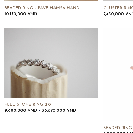
BEADED RING – PAVE HAMSA HAND
CLUSTER RING
10,170,000
VND
7,430,000
VN
FULL STONE RING 2.0
Khoảng
9,880,000
VND
–
36,670,000
VND
giá:
từ
9,880,000 VND
đến
BEADED RING 
36,670,000 VND