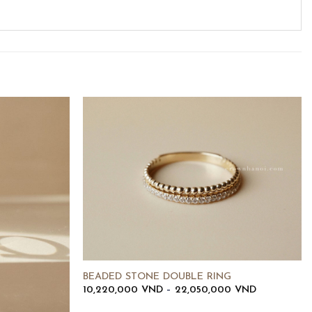
BEADED STONE DOUBLE RING
Khoảng
10,220,000
VND
–
22,050,000
VND
giá:
từ