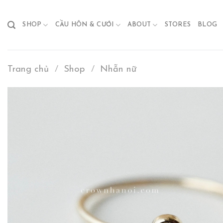
Skip
to
SHOP
CẦU HÔN & CƯỚI
ABOUT
STORES
BLOG
content
Trang chủ
/
Shop
/
Nhẫn nữ