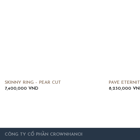
SKINNY RING – PEAR CUT
PAVE ETERNI
7,400,000
VND
8,230,000
VN
CÔNG TY CỔ PHẦN CROWNHANOI