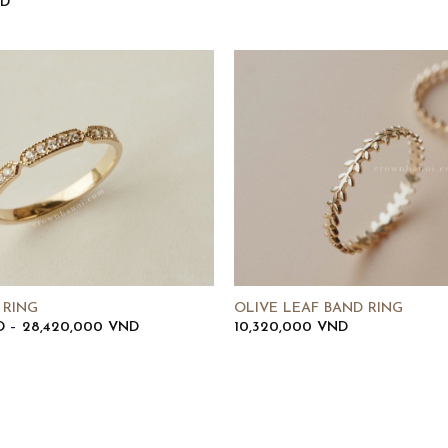
D
 RING
OLIVE LEAF BAND RING
Khoảng
D
–
28,420,000
VND
10,320,000
VND
giá:
từ
9,210,000 VND
đến
28,420,000 VND