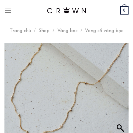
Skip
0
to
content
Trang chủ
/
Shop
/
Vàng bọc
/
Vòng cổ vàng bọc