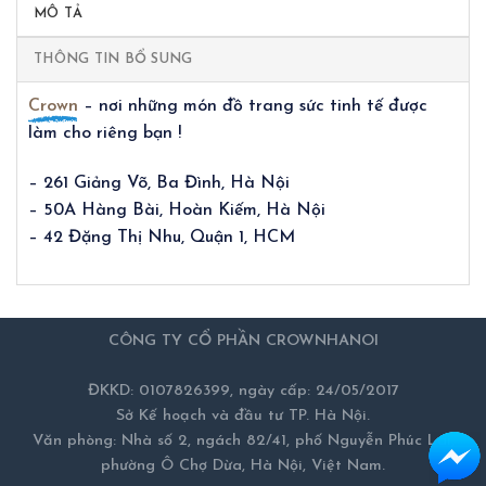
MÔ TẢ
THÔNG TIN BỔ SUNG
Crown
– nơi những món đồ trang sức tinh tế được
làm cho riêng bạn !
– 261 Giảng Võ, Ba Đình, Hà Nội
– 50A Hàng Bài, Hoàn Kiếm, Hà Nội
– 42 Đặng Thị Nhu, Quận 1, HCM
CÔNG TY CỔ PHẦN CROWNHANOI
ĐKKD: 0107826399, ngày cấp: 24/05/2017
Sở Kế hoạch và đầu tư TP. Hà Nội.
Văn phòng: Nhà số 2, ngách 82/41, phố Nguyễn Phúc Lai,
phường Ô Chợ Dừa, Hà Nội, Việt Nam.