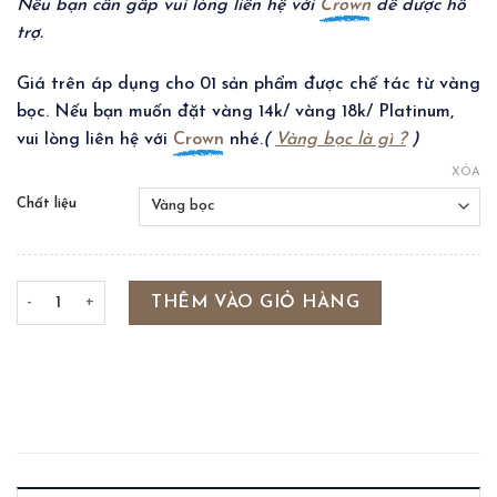
Nếu bạn cần gấp vui lòng liên hệ với
Crown
để được hỗ
trợ.
Giá trên áp dụng cho 01 sản phẩm được chế tác từ vàng
bọc. Nếu bạn muốn đặt vàng 14k/ vàng 18k/ Platinum,
vui lòng liên hệ với
Crown
nhé.
(
Vàng bọc là gì ?
)
XÓA
Chất liệu
SATELLITE NECKLACE (GF) số lượng
THÊM VÀO GIỎ HÀNG