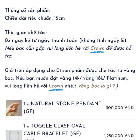
Thông số sản phẩm
Chiều dài tiêu chuẩn: 15cm
Thời gian chế tác
:
03 ngày kể từ ngày thanh toán (không tính ngày lễ).
Nếu bạn cần gấp vui lòng liên hệ với
Crown
để được hỗ
trợ.
Giá trên áp dụng cho 01 sản phẩm được chế tác từ vàng
bọc. Nếu bạn muốn đặt vàng 14k/ vàng 18k/ Platinum,
vui lòng liên hệ với
Crown
nhé.
(
Vàng bọc là gì ?
)
1 × NATURAL STONE PENDANT
300,000
VND
(GF)
1 × TOGGLE CLASP OVAL
CABLE BRACELET (GF)
1,250,000
VND