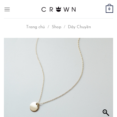
Skip
0
to
content
Trang chủ
/
Shop
/
Dây Chuyền