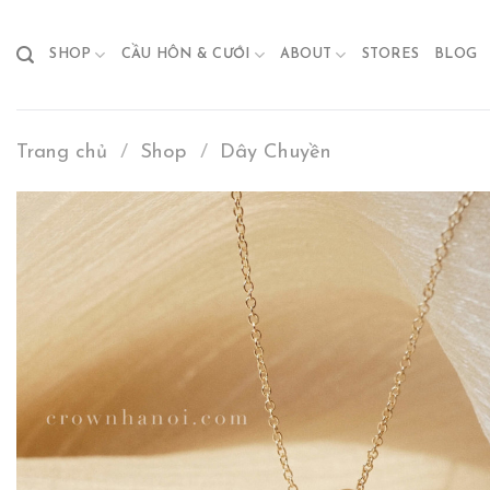
Skip
to
SHOP
CẦU HÔN & CƯỚI
ABOUT
STORES
BLOG
content
Trang chủ
/
Shop
/
Dây Chuyền