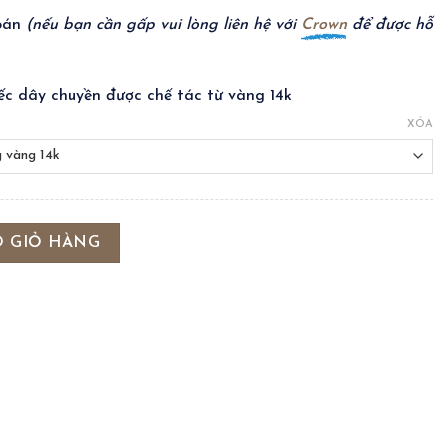
toán
(nếu bạn cần gấp vui lòng liên hệ với
Crown
để được hỗ
ếc dây chuyền được chế tác từ vàng 14k
XÓA
ượng
O GIỎ HÀNG