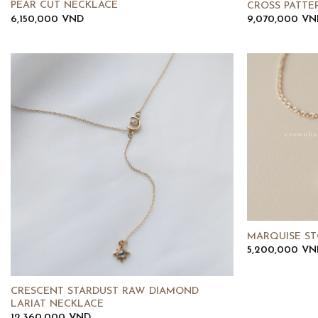
PEAR CUT NECKLACE
CROSS PATTE
6,150,000
VND
9,070,000
VN
MARQUISE S
5,200,000
VN
CRESCENT STARDUST RAW DIAMOND
LARIAT NECKLACE
12,360,000
VND