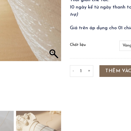
Thời gian chế tác
:
10 ngày kể từ ngày thanh 
trợ)
Giá trên áp dụng cho 01 chi
Chất liệu
TRIPLE ROSIE NECKLACE số l
THÊM VÀ