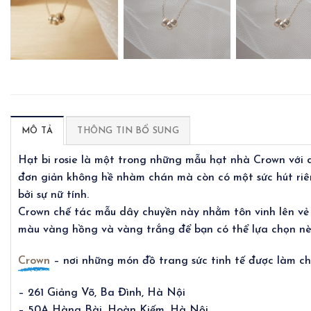
MÔ TẢ
THÔNG TIN BỔ SUNG
Hạt bi rosie là một trong những mẫu hạt nhà Crown với dá
đơn giản không hề nhàm chán mà còn có một sức hút riê
bởi sự nữ tính.
Crown chế tác mẫu dây chuyền này nhằm tôn vinh lên vẻ
màu vàng hồng và vàng trắng để bạn có thể lựa chọn n
Crown
– nơi những món đồ trang sức tinh tế được làm cho
– 261 Giảng Võ, Ba Đình, Hà Nội
– 50A Hàng Bài, Hoàn Kiếm, Hà Nội