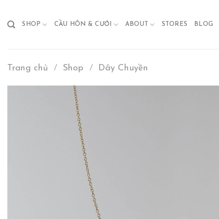
Skip
to
SHOP
CẦU HÔN & CƯỚI
ABOUT
STORES
BLOG
content
Trang chủ
/
Shop
/
Dây Chuyền