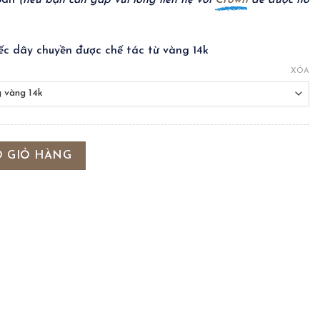
toán
(nếu bạn cần gấp vui lòng liên hệ với
Crown
để được hỗ
ếc dây chuyền được chế tác từ vàng 14k
XÓA
O GIỎ HÀNG