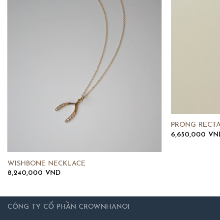
PRONG RECT
6,650,000
VN
WISHBONE NECKLACE
8,240,000
VND
CÔNG TY CỔ PHẦN CROWNHANOI