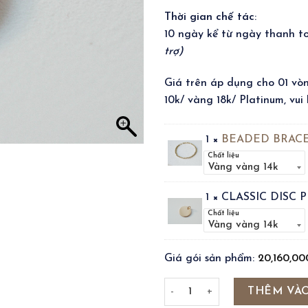
Thời gian chế tác
:
10 ngày kể từ ngày thanh 
trợ)
Giá trên áp dụng cho 01 vò
10k/ vàng 18k/ Platinum, vui 
1 ×
BEADED BRACE
Chất liệu
1 × CLASSIC DISC
Chất liệu
Giá gói sản phẩm:
20,160,0
BEADED BRACELET - CLASSIC 
THÊM VÀO