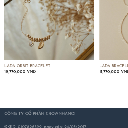
LADA ORBIT BRACELET
LADA BRACEL
12,770,000
VND
11,770,000
VN
CÔNG TY CỔ PHẦN CROWNHANOI
ĐKKD: 0107826399, ngày cấp: 24/05/2017