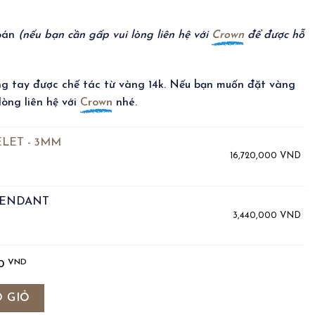
toán
(nếu bạn cần gấp vui lòng liên hệ với
Crown
để được hỗ
ng tay được chế tác từ vàng 14k. Nếu bạn muốn đặt vàng
lòng liên hệ với
Crown
nhé.
LET - 3MM
16,720,000
VND
 PENDANT
3,440,000
VND
VND
00
DISC số lượng
 GIỎ