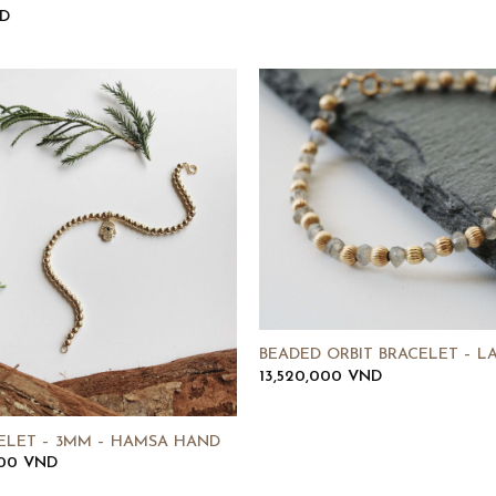
D
BEADED ORBIT BRACELET – L
13,520,000
VND
ELET – 3MM – HAMSA HAND
000
VND