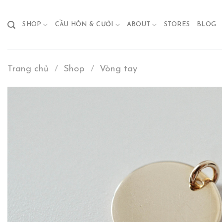
Skip
to
SHOP
CẦU HÔN & CƯỚI
ABOUT
STORES
BLOG
content
Trang chủ
/
Shop
/
Vòng tay