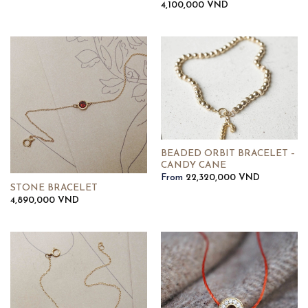
4,100,000
VND
BEADED ORBIT BRACELET –
CANDY CANE
From
22,320,000
VND
STONE BRACELET
4,890,000
VND