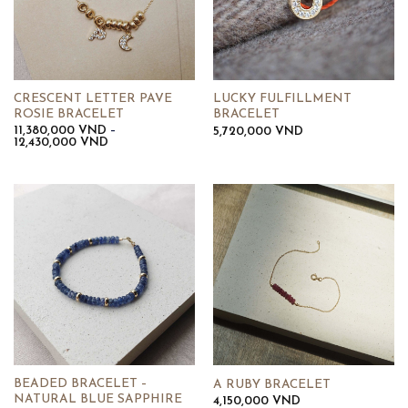
CRESCENT LETTER PAVE
LUCKY FULFILLMENT
ROSIE BRACELET
BRACELET
11,380,000
VND
–
5,720,000
VND
Khoảng
12,430,000
VND
giá:
từ
11,380,000 VND
đến
12,430,000 VND
BEADED BRACELET –
A RUBY BRACELET
NATURAL BLUE SAPPHIRE
4,150,000
VND