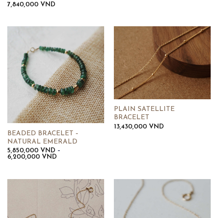
7,840,000
VND
PLAIN SATELLITE
BRACELET
13,430,000
VND
BEADED BRACELET –
NATURAL EMERALD
5,850,000
VND
–
Khoảng
6,200,000
VND
giá:
từ
5,850,000 VND
đến
6,200,000 VND