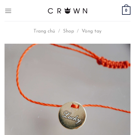
Skip
0
to
content
Trang chủ
/
Shop
/
Vòng tay