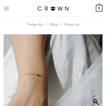
Skip
0
to
content
Trang chủ
/
Shop
/
Vòng tay