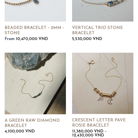
BEADED BRACELET – 2MM –
VERTICAL TRIO STONE
STONE
BRACELET
From
10,470,000
VND
5,530,000
VND
CRESCENT LETTER PAVE
A GREEN RAW DIAMOND
ROSIE BRACELET
BRACELET
11,380,000
VND
–
4,100,000
VND
Khoảng
12,430,000
VND