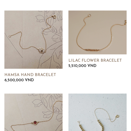
giá:
từ
11,380,000 VND
đến
12,430,000 VND
LILAC FLOWER BRACELET
5,510,000
VND
HAMSA HAND BRACELET
6,500,000
VND